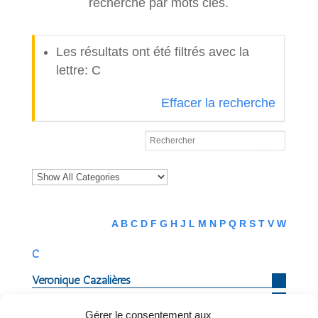
recherche par mots clés.
Les résultats ont été filtrés avec la
lettre: C
Effacer la recherche
A
B
C
D
F
G
H
J
L
M
N
P
Q
R
S
T
V
W
C
Véronique
Cazalières
Mme
Anne
Charravin
Gérer le consentement aux